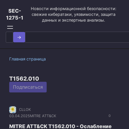
Перейти
Новости информационной безопасности:
к
SEC-
свежие кибератаки, уязвимости, защита
контенту
1275-1
данных и экспертные анализы.
Search
for:
Главная страница
T1562.010
Подписаться
CLLOK
03.04.2025
MITRE ATT&CK
0
MITRE ATT&CK T1562.010 - Ослабление