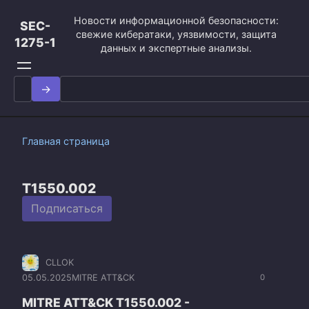
Перейти
Новости информационной безопасности:
к
SEC-
свежие кибератаки, уязвимости, защита
контенту
1275-1
данных и экспертные анализы.
Search
for:
Главная страница
T1550.002
Подписаться
CLLOK
05.05.2025
MITRE ATT&CK
0
MITRE ATT&CK T1550.002 -