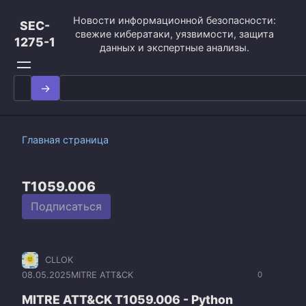
Перейти
Новости информационной безопасности:
к
SEC-
свежие кибератаки, уязвимости, защита
контенту
1275-1
данных и экспертные анализы.
Search
for:
Главная страница
T1059.006
Подписаться
CLLOK
08.05.2025
MITRE ATT&CK
0
MITRE ATT&CK T1059.006 - Python