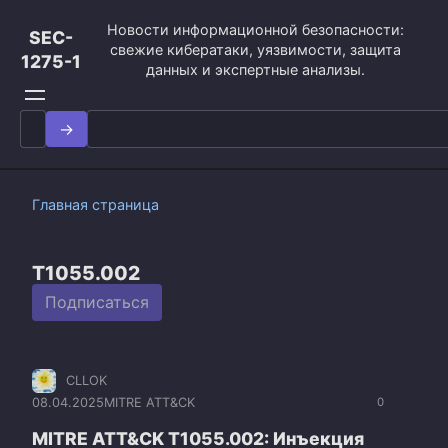
Перейти
Новости информационной безопасности:
к
SEC-
свежие кибератаки, уязвимости, защита
контенту
1275-1
данных и экспертные анализы.
Search
for:
Главная страница
T1055.002
Подписаться
CLLOK
08.04.2025
MITRE ATT&CK
0
MITRE ATT&CK T1055.002: Инъекция