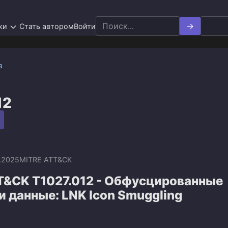
Search
ки
Стать автором
Войти
for:
а
12
.2025
MITRE ATT&CK
T&CK T1027.012 - Обфусцированные
 данные: LNK Icon Smuggling