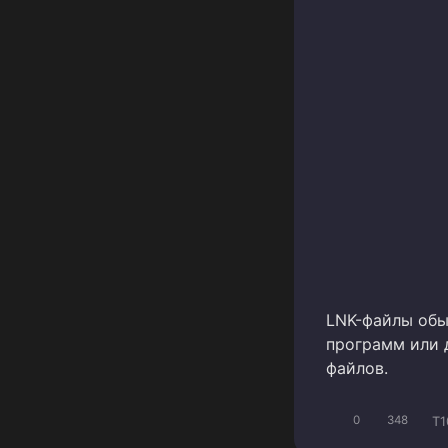
LNK-файлы обы
программ или 
файлов.
T1
0
348