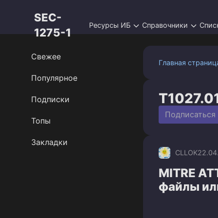
Перейти
SEC-
к
Ресурсы ИБ
Справочники
Спис
контенту
1275-1
Свежее
Главная страниц
Популярное
T1027.0
Подписки
Подписаться
Топы
Закладки
CLLOK
22.04
MITRE AT
файлы или