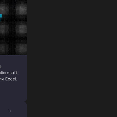
а
icrosoft
и Excel.
0