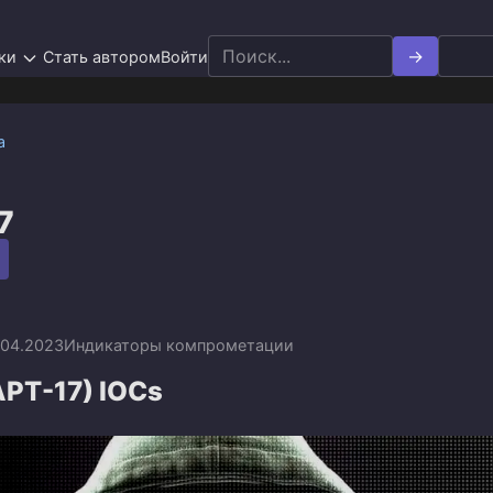
Search
ки
Стать автором
Войти
for:
а
7
.04.2023
Индикаторы компрометации
-APT-17) IOCs