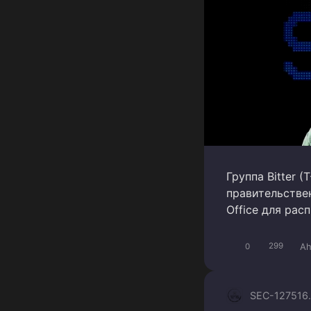
Группа Bitter (
правительстве
Office для рас
Ah
0
299
SEC-1275
16