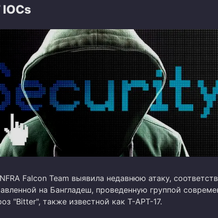
T IOCs
NFRA Falcon Team выявила недавнюю атаку, соответс
равленной на Бангладеш, проведенную группой соврем
з "Bitter", также известной как T-APT-17.