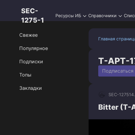
Перейти
SEC-
к
Ресурсы ИБ
Справочники
Спис
контенту
1275-1
Свежее
Главная страниц
Популярное
T-APT-1
Подписки
Подписаться
Топы
Закладки
SEC-1275
14
Bitter (T