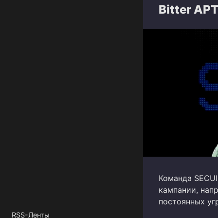
Bitter AP
Команда SECUI
кампании, нап
постоянных угро
RSS-Ленты