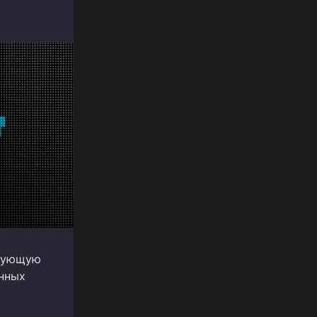
твующую
енных