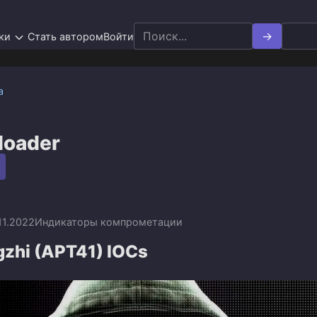
Search
ки
Стать автором
Войти
for:
а
loader
.11.2022
Индикаторы компрометации
gzhi (APT41) IOCs