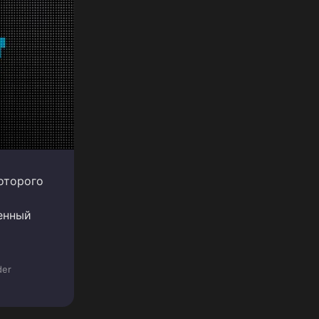
которого
венный
der