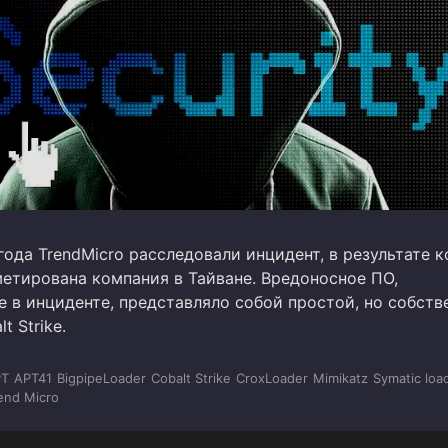
года TrendMicro расследовали инцидент, в результате 
етирована компания в Тайване. Вредоносное ПО,
е в инциденте, представляло собой простой, но собст
t Strike.
PT
APT41
BigpipeLoader
Cobalt Strike
CroxLoader
Mimikatz
Symatic loa
end Micro