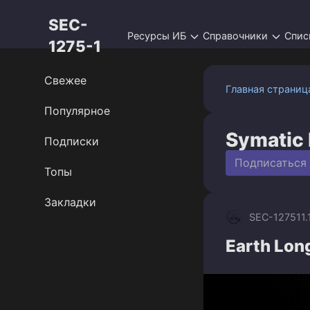
Перейти
SEC-
к
Ресурсы ИБ
Справочники
Спис
контенту
1275-1
Свежее
Главная страниц
Популярное
Symatic 
Подписки
Подписаться
Топы
Закладки
SEC-1275
11
Earth Lon