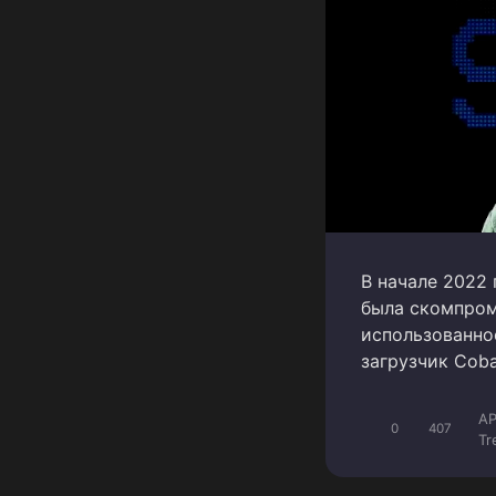
В начале 2022 
была скомпром
использованно
загрузчик Cobal
A
0
407
Tr