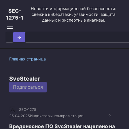
Перейти
Новости информационной безопасности:
к
SEC-
свежие кибератаки, уязвимости, защита
контенту
1275-1
данных и экспертные анализы.
Search
for:
Главная страница
SvcStealer
Подписаться
SEC-1275
25.04.2025
Индикаторы компрометации
0
Вредоносное ПО SvcStealer нацелено на