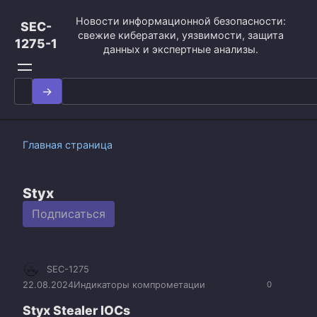
Перейти
Новости информационной безопасности:
к
SEC-
свежие кибератаки, уязвимости, защита
контенту
1275-1
данных и экспертные анализы.
Search
for:
Главная страница
Styx
Подписаться
SEC-1275
22.08.2024
Индикаторы компрометации
0
Styx Stealer IOCs