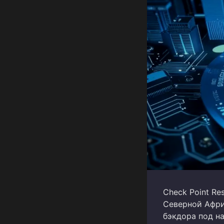
Check Point R
Северной Афри
бэкдора под на