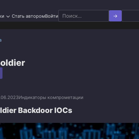
Search
ки
Стать автором
Войти
for:
а
oldier
.06.2023
Индикаторы компрометации
oldier Backdoor IOCs