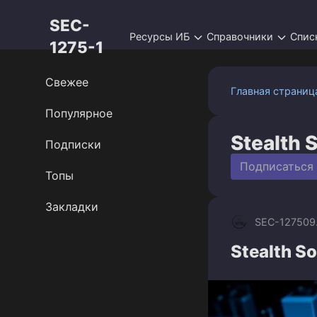
Перейти
SEC-
к
Ресурсы ИБ
Справочники
Спис
контенту
1275-1
Свежее
Главная страниц
Популярное
Stealth S
Подписки
Подписаться
Топы
Закладки
SEC-1275
09
Stealth S