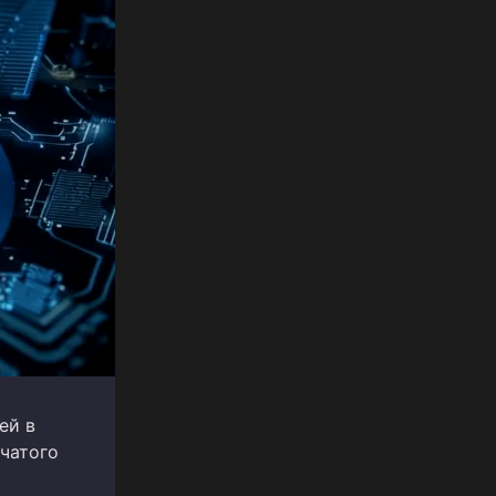
ей в
чатого