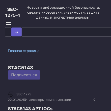
Перейти
Новости информационной безопасности:
к
SEC-
свежие кибератаки, уязвимости, защита
контенту
1275-1
данных и экспертные анализы.
Search
for:
Главная страница
STAC5143
Подписаться
SEC-1275
22.01.2025
Индикаторы компрометации
0
STAC5143 APT IOCs