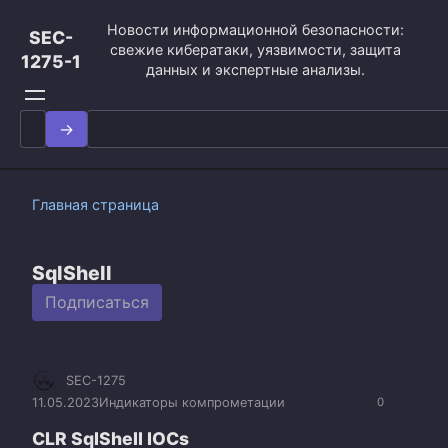
Перейти
Новости информационной безопасности:
к
SEC-
свежие кибератаки, уязвимости, защита
контенту
1275-1
данных и экспертные анализы.
Search
for:
Главная страница
SqlShell
Подписаться
SEC-1275
11.05.2023
Индикаторы компрометации
0
CLR SqlShell IOCs