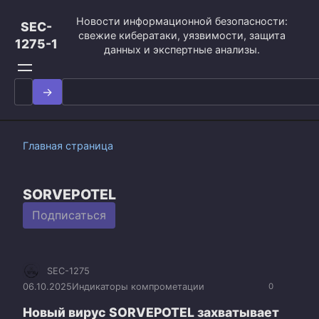
Перейти
Новости информационной безопасности:
к
SEC-
свежие кибератаки, уязвимости, защита
контенту
1275-1
данных и экспертные анализы.
Search
for:
Главная страница
SORVEPOTEL
Подписаться
SEC-1275
06.10.2025
Индикаторы компрометации
0
Новый вирус SORVEPOTEL захватывает