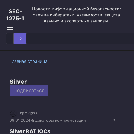
Перейти
Новости информационной безопасности:
к
SEC-
свежие кибератаки, уязвимости, защита
контенту
1275-1
данных и экспертные анализы.
Search
for:
Главная страница
Silver
Подписаться
SEC-1275
09.01.2024
Индикаторы компрометации
0
Silver RAT IOCs