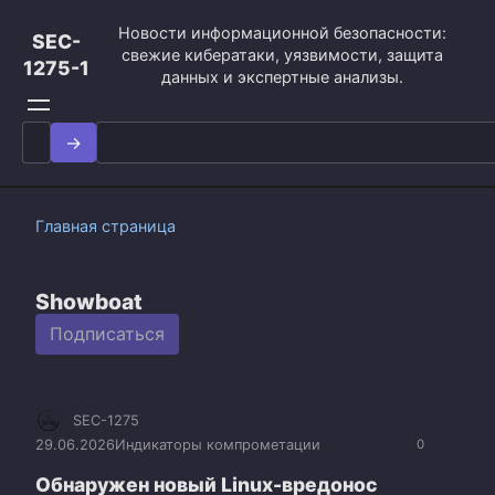
Перейти
Новости информационной безопасности:
к
SEC-
свежие кибератаки, уязвимости, защита
контенту
1275-1
данных и экспертные анализы.
Search
for:
Главная страница
Showboat
Подписаться
SEC-1275
29.06.2026
Индикаторы компрометации
0
Обнаружен новый Linux-вредонос