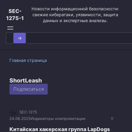
Перейти
Новости информационной безопасности:
к
SEC-
свежие кибератаки, уязвимости, защита
контенту
1275-1
данных и экспертные анализы.
Search
for:
Главная страница
ShortLeash
Подписаться
SEC-1275
24.06.2025
Индикаторы компрометации
0
Китайская хакерская группа LapDogs