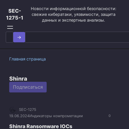
Перейти
Новости информационной безопасности:
к
SEC-
свежие кибератаки, уязвимости, защита
контенту
1275-1
данных и экспертные анализы.
Search
for:
Главная страница
Shinra
Подписаться
SEC-1275
19.06.2024
Индикаторы компрометации
0
Shinra Ransomware IOCs