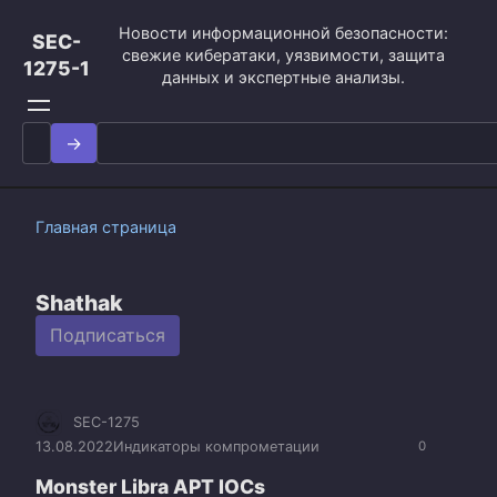
Перейти
Новости информационной безопасности:
к
SEC-
свежие кибератаки, уязвимости, защита
контенту
1275-1
данных и экспертные анализы.
Search
for:
Главная страница
Shathak
Подписаться
SEC-1275
13.08.2022
Индикаторы компрометации
0
Monster Libra APT IOCs