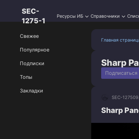
Перейти
SEC-
к
Ресурсы ИБ
Справочники
Спис
контенту
1275-1
Свежее
Главная страниц
Популярное
Sharp P
Подписки
Подписаться
Топы
Закладки
SEC-1275
09
Sharp Pan