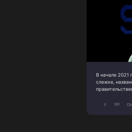
В начале 2021 
слежке, назван
правительстве
Ch
0
391