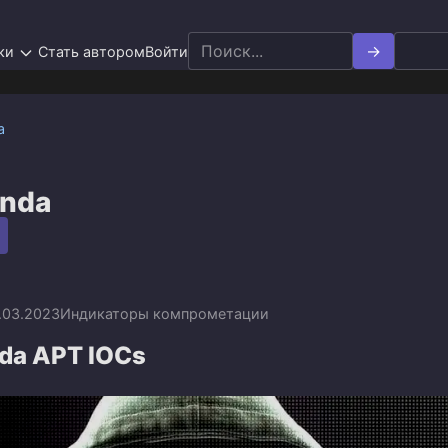
Search
ки
Стать автором
Войти
for:
а
anda
.03.2023
Индикаторы компрометации
da APT IOCs