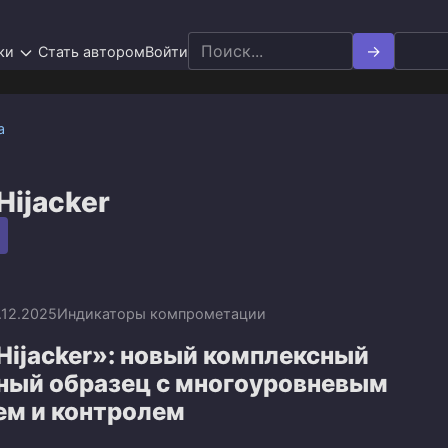
Search
ки
Стать автором
Войти
for:
а
Hijacker
.12.2025
Индикаторы компрометации
Hijacker»: новый комплексный
ный образец с многоуровневым
ем и контролем