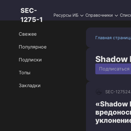
Перейти
SEC-
к
Ресурсы ИБ
Справочники
Спис
контенту
1275-1
Свежее
Главная страниц
Популярное
Shadow 
Подписки
Подписаться
Топы
Закладки
SEC-1275
24
«Shadow 
вредонос
уклонени