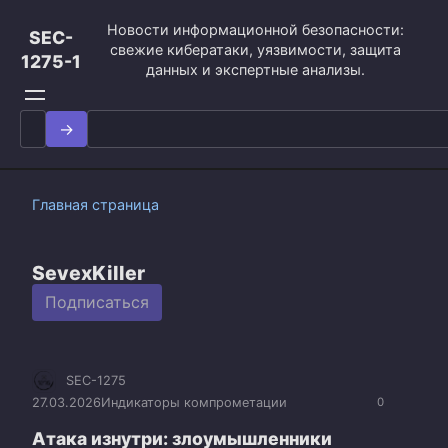
Перейти
Новости информационной безопасности:
к
SEC-
свежие кибератаки, уязвимости, защита
контенту
1275-1
данных и экспертные анализы.
Search
for:
Главная страница
SevexKiller
Подписаться
SEC-1275
27.03.2026
Индикаторы компрометации
0
Атака изнутри: злоумышленники