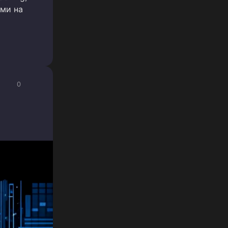
ми на
0