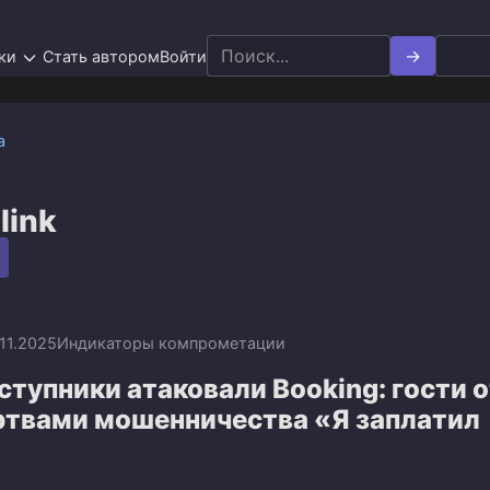
Search
ки
Стать автором
Войти
for:
а
link
.11.2025
Индикаторы компрометации
тупники атаковали Booking: гости 
ртвами мошенничества «Я заплатил