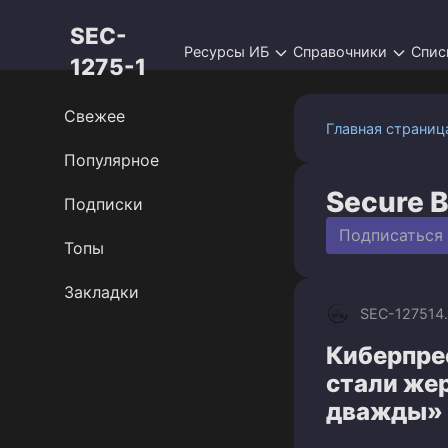
Перейти
SEC-
к
Ресурсы ИБ
Справочники
Спис
контенту
1275-1
Свежее
Главная страниц
Популярное
Secure B
Подписки
Подписаться
Топы
Закладки
SEC-1275
14
Киберпрес
стали же
дважды»