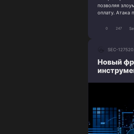
позволяя злоу
оплату. Атака 
Se
0
247
SEC-1275
20
Новый фре
инструме