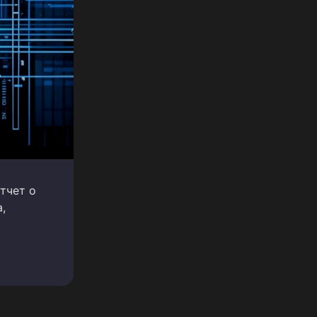
отчет о
,