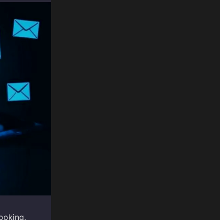
oking,