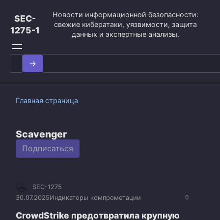
Перейти
Новости информационной безопасности:
к
SEC-
свежие кибератаки, уязвимости, защита
контенту
1275-1
данных и экспертные анализы.
Search
for:
Главная страница
Scavenger
Подписаться
SEC-1275
30.07.2025
Индикаторы компрометации
0
CrowdStrike предотвратила крупную