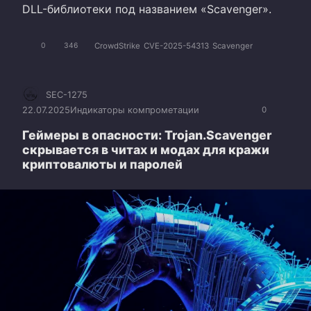
DLL-библиотеки под названием «Scavenger».
CrowdStrike
CVE-2025-54313
Scavenger
0
346
SEC-1275
22.07.2025
Индикаторы компрометации
0
Геймеры в опасности: Trojan.Scavenger
скрывается в читах и модах для кражи
криптовалюты и паролей