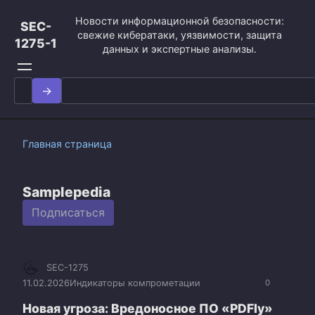
Перейти
Новости информационной безопасности:
к
SEC-
свежие кибератаки, уязвимости, защита
контенту
1275-1
данных и экспертные анализы.
Search
for:
Главная страница
Samplepedia
Подписаться
SEC-1275
11.02.2026
Индикаторы компрометации
0
Новая угроза: Вредоносное ПО «PDFly»