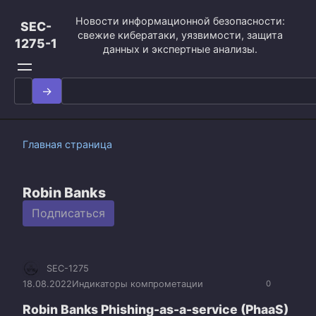
Перейти
Новости информационной безопасности:
к
SEC-
свежие кибератаки, уязвимости, защита
контенту
1275-1
данных и экспертные анализы.
Search
for:
Главная страница
Robin Banks
Подписаться
SEC-1275
18.08.2022
Индикаторы компрометации
0
Robin Banks Phishing-as-a-service (PhaaS)