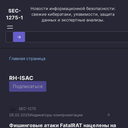
Перейти
Новости информационной безопасности:
к
SEC-
свежие кибератаки, уязвимости, защита
контенту
1275-1
данных и экспертные анализы.
Search
for:
Главная страница
RH-ISAC
Подписаться
SEC-1275
26.02.2025
Индикаторы компрометации
0
Фишинговые атаки FatalRAT нацелены на