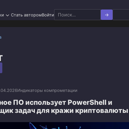
Search
ки
Стать автором
Войти
for:
а
T
.04.2026
Индикаторы компрометации
ое ПО использует PowerShell и
щик задач для кражи криптовалюты