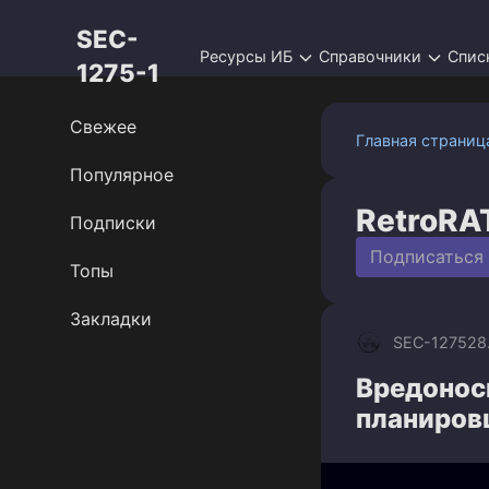
Перейти
SEC-
к
Ресурсы ИБ
Справочники
Спис
контенту
1275-1
Свежее
Главная страниц
Популярное
RetroRA
Подписки
Подписаться
Топы
Закладки
SEC-1275
28
Вредоносн
планиров