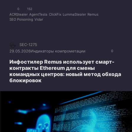
0
152
ACRStealer
AgentTesla
ClickFix
LummaStealer
Remus
SEO Poisoning
Vidar
SEC-1275
29.05.2026
Индикаторы компрометации
0
Инфостилер Remus использует смарт-
контракты Ethereum для смены
командных центров: новый метод обхода
блокировок