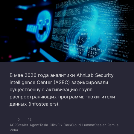
В мае 2026 года аналитики AhnLab Security
intelligence Center (ASEC) зафиксировали
существенную активизацию групп,
распространяющих программы-похитители
данных (infostealers).
0
42
ACRStealer
AgentTesla
ClickFix
DarkCloud
LummaStealer
Remus
Vidar