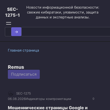
Перейти
Новости информационной безопасности:
к
SEC-
свежие кибератаки, уязвимости, защита
контенту
1275-1
данных и экспертные анализы.
Search
for:
Главная страница
Remus
Подписаться
SEC-1275
06.08.2026
Индикаторы компрометации
0
Мошеннические страницы Google и