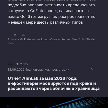
подробно описали активность вредоносного
загрузчика GoFlateLoader, написанного на
языке Go. Этот загрузчик распространяет по
меньшей мере шесть различных типов
0
37
Amatera
GoFlateLoader
LummaStealer
Remus
StealC
SvitStealer
Vidar
SEC-1275
18.06.2026
Индикаторы компрометации
0
Отчёт AhnLab за май 2026 года:
инфостилеры маскируются под кряки и
рассылаются через облачные хранилища