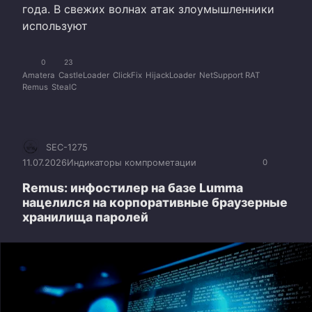
года. В свежих волнах атак злоумышленники
используют
0
23
Amatera
CastleLoader
ClickFix
HijackLoader
NetSupport RAT
Remus
StealC
SEC-1275
11.07.2026
Индикаторы компрометации
0
Remus: инфостилер на базе Lumma
нацелился на корпоративные браузерные
хранилища паролей