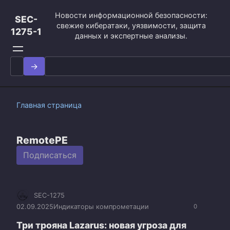
Перейти
Новости информационной безопасности:
к
SEC-
свежие кибератаки, уязвимости, защита
контенту
1275-1
данных и экспертные анализы.
Search
for:
Главная страница
RemotePE
Подписаться
SEC-1275
02.09.2025
Индикаторы компрометации
0
Три трояна Lazarus: новая угроза для