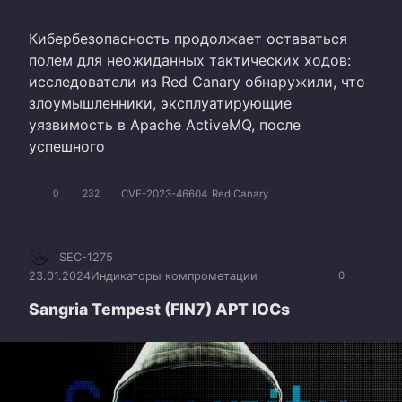
Кибербезопасность продолжает оставаться
полем для неожиданных тактических ходов:
исследователи из Red Canary обнаружили, что
злоумышленники, эксплуатирующие
уязвимость в Apache ActiveMQ, после
успешного
CVE-2023-46604
Red Canary
0
232
SEC-1275
23.01.2024
Индикаторы компрометации
0
Sangria Tempest (FIN7) APT IOCs