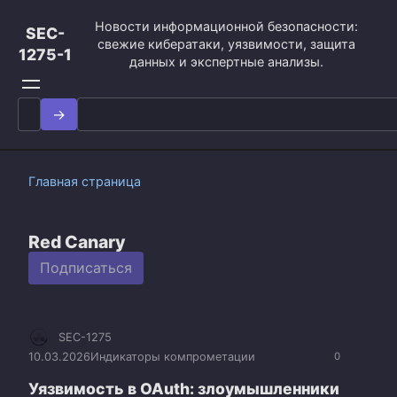
Перейти
Новости информационной безопасности:
к
SEC-
свежие кибератаки, уязвимости, защита
контенту
1275-1
данных и экспертные анализы.
Search
for:
Главная страница
Red Canary
Подписаться
SEC-1275
10.03.2026
Индикаторы компрометации
0
Уязвимость в OAuth: злоумышленники