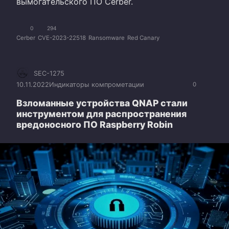
вымогательского ПО Cerber.
0
294
Cerber
CVE-2023-22518
Ransomware
Red Canary
SEC-1275
10.11.2022
Индикаторы компрометации
0
Взломанные устройства QNAP стали
инструментом для распространения
вредоносного ПО Raspberry Robin