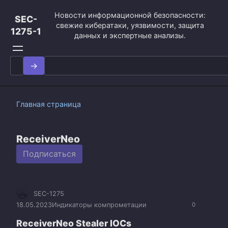
Перейти
Новости информационной безопасности:
к
SEC-
свежие кибератаки, уязвимости, защита
контенту
1275-1
данных и экспертные анализы.
Search
for:
Главная страница
ReceiverNeo
Подписаться
SEC-1275
18.05.2023
Индикаторы компрометации
0
ReceiverNeo Stealer IOCs