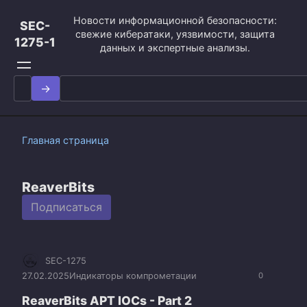
Перейти
Новости информационной безопасности:
к
SEC-
свежие кибератаки, уязвимости, защита
контенту
1275-1
данных и экспертные анализы.
Search
for:
Главная страница
ReaverBits
Подписаться
SEC-1275
27.02.2025
Индикаторы компрометации
0
ReaverBits APT IOCs - Part 2