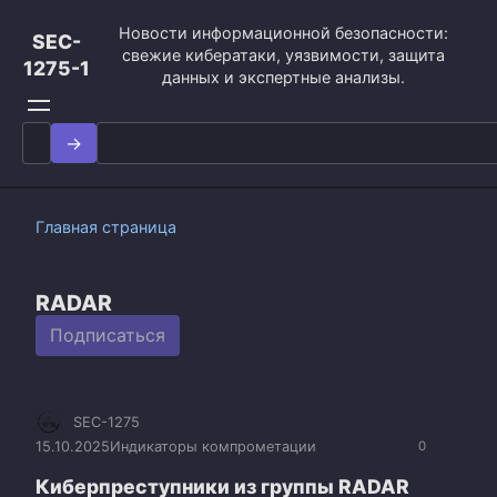
Перейти
Новости информационной безопасности:
к
SEC-
свежие кибератаки, уязвимости, защита
контенту
1275-1
данных и экспертные анализы.
Search
for:
Главная страница
RADAR
Подписаться
SEC-1275
15.10.2025
Индикаторы компрометации
0
Киберпреступники из группы RADAR