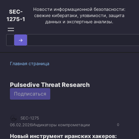
Перейти
Новости информационной безопасности:
к
SEC-
свежие кибератаки, уязвимости, защита
контенту
1275-1
данных и экспертные анализы.
Search
for:
Главная страница
Pulsedive Threat Research
Подписаться
SEC-1275
06.02.2026
Индикаторы компрометации
0
Новый инструмент иранских хакеров: