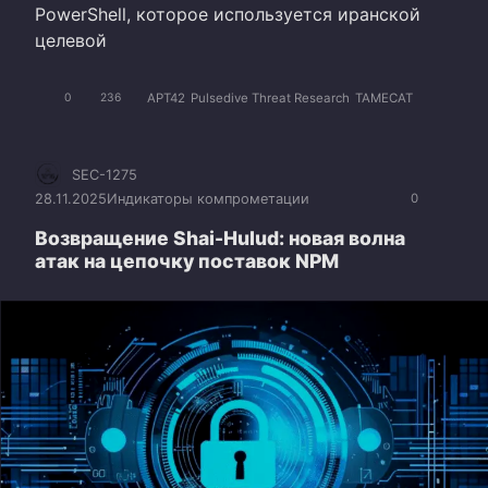
PowerShell, которое используется иранской
целевой
APT42
Pulsedive Threat Research
TAMECAT
0
236
SEC-1275
28.11.2025
Индикаторы компрометации
0
Возвращение Shai-Hulud: новая волна
атак на цепочку поставок NPM