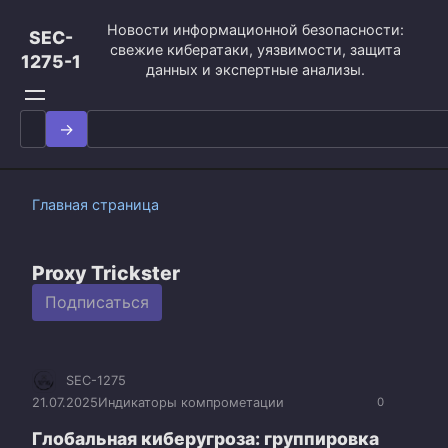
Перейти
Новости информационной безопасности:
к
SEC-
свежие кибератаки, уязвимости, защита
контенту
1275-1
данных и экспертные анализы.
Search
for:
Главная страница
Proxy Trickster
Подписаться
SEC-1275
21.07.2025
Индикаторы компрометации
0
Глобальная киберугроза: группировка