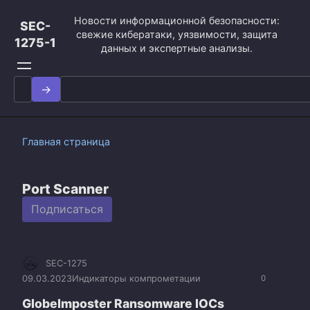
Перейти
Новости информационной безопасности:
к
SEC-
свежие кибератаки, уязвимости, защита
контенту
1275-1
данных и экспертные анализы.
Search
for:
Главная страница
Port Scanner
Подписаться
SEC-1275
09.03.2023
Индикаторы компрометации
0
GlobeImposter Ransomware IOCs