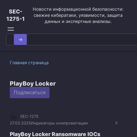
Перейти
Новости информационной безопасности:
к
SEC-
свежие кибератаки, уязвимости, защита
контенту
1275-1
данных и экспертные анализы.
Search
for:
Главная страница
PlayBoy Locker
Подписаться
SEC-1275
27.03.2025
Индикаторы компрометации
0
PlayBoy Locker Ransomware IOCs