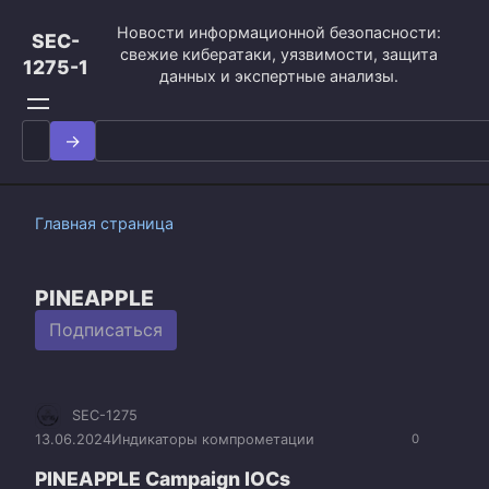
Перейти
Новости информационной безопасности:
к
SEC-
свежие кибератаки, уязвимости, защита
контенту
1275-1
данных и экспертные анализы.
Search
for:
Главная страница
PINEAPPLE
Подписаться
SEC-1275
13.06.2024
Индикаторы компрометации
0
PINEAPPLE Campaign IOCs