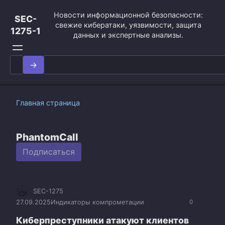
Перейти
Новости информационной безопасности:
к
SEC-
свежие кибератаки, уязвимости, защита
контенту
1275-1
данных и экспертные анализы.
Search
for:
Главная страница
PhantomCall
Подписаться
SEC-1275
27.09.2025
Индикаторы компрометации
0
Киберпреступники атакуют клиентов