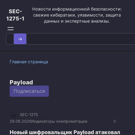
Перейти
Новости информационной безопасности:
к
SEC-
свежие кибератаки, уязвимости, защита
контенту
1275-1
данных и экспертные анализы.
Search
for:
Главная страница
Payload
Подписаться
SEC-1275
29.06.2026
Индикаторы компрометации
0
Новый шифровальщик Payload атаковал