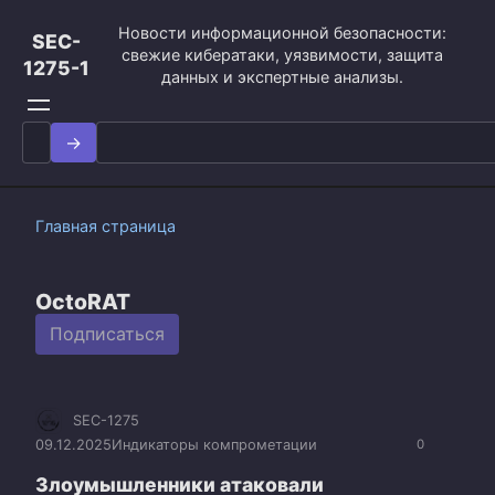
Перейти
Новости информационной безопасности:
к
SEC-
свежие кибератаки, уязвимости, защита
контенту
1275-1
данных и экспертные анализы.
Search
for:
Главная страница
OctoRAT
Подписаться
SEC-1275
09.12.2025
Индикаторы компрометации
0
Злоумышленники атаковали