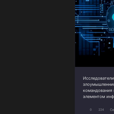
Исследователи
злоумышленник
командования 
элементом ин
Ce
0
224