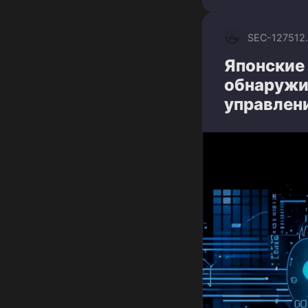
SEC-1275
12
Японские 
обнаружи
управлен