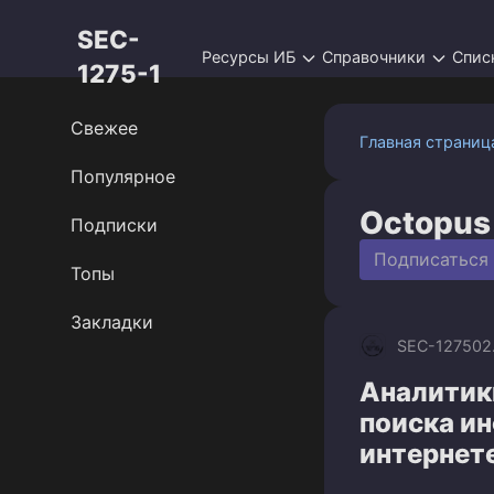
Перейти
SEC-
к
Ресурсы ИБ
Справочники
Спис
контенту
1275-1
Свежее
Главная страниц
Популярное
Octopus
Подписки
Подписаться
Топы
Закладки
SEC-1275
02
Аналитик
поиска и
интернет