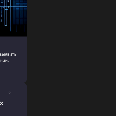
 выявить
нии.
0
х