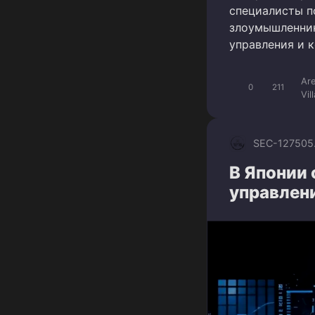
специалисты п
злоумышленник
управления и к
Ar
0
211
Vil
SEC-1275
05
В Японии
управлен