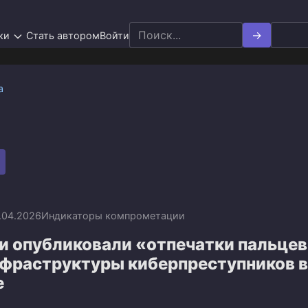
Search
ки
Стать автором
Войти
for:
а
.04.2026
Индикаторы компрометации
и опубликовали «отпечатки пальцев
нфраструктуры киберпреступников в
е