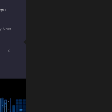
еры
y
Sliver
0