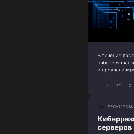
В течение пос
кибербезопасн
и проанализир
Ce
0
321
SEC-1275
18
Киберраз
серверов 