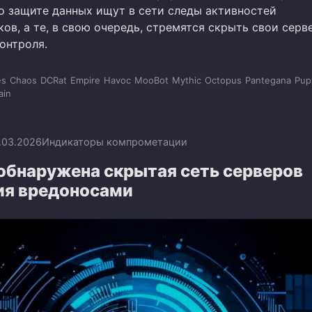
о защите данных ищут в сети следы активностей
ов, а те, в свою очередь, стремятся скрыть свои серв
онтроля.
es
Chaos
DCRat
Empire
Havoc
MooBot
Mythic
Octopus
Pantegana
Pup
lain
.03.2026
Индикаторы компрометации
 обнаружена скрытая сеть серверов
ия вредоносами