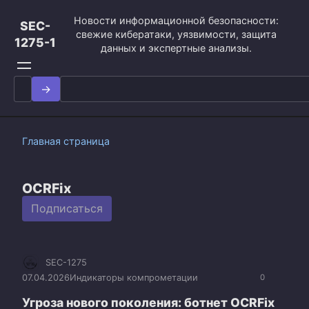
Перейти
Новости информационной безопасности:
к
SEC-
свежие кибератаки, уязвимости, защита
контенту
1275-1
данных и экспертные анализы.
Search
for:
Главная страница
OCRFix
Подписаться
SEC-1275
07.04.2026
Индикаторы компрометации
0
Угроза нового поколения: ботнет OCRFix