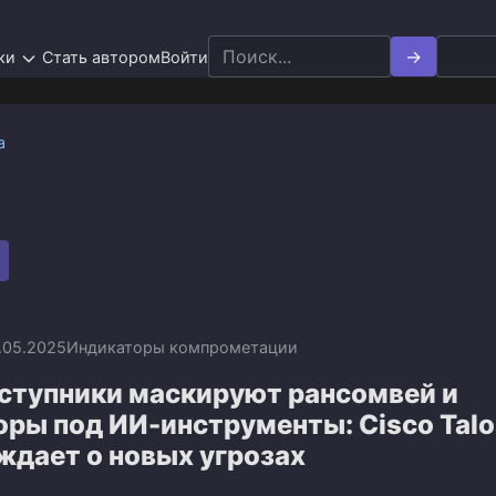
Search
ки
Стать автором
Войти
for:
а
.05.2025
Индикаторы компрометации
ступники маскируют рансомвей и
оры под ИИ-инструменты: Cisco Talo
ждает о новых угрозах