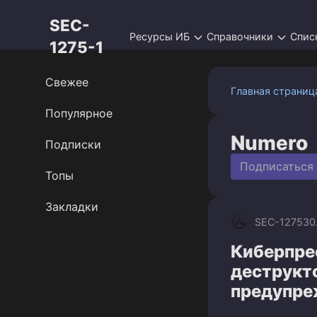
Перейти
SEC-
к
Ресурсы ИБ
Справочники
Спис
контенту
1275-1
Свежее
Главная страниц
Популярное
Numero
Подписки
Подписаться
Топы
Закладки
SEC-1275
30
Киберпре
деструкт
предупре