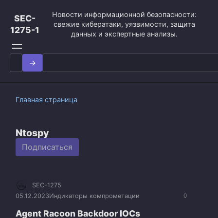
Перейти
Новости информационной безопасности:
к
SEC-
свежие кибератаки, уязвимости, защита
контенту
1275-1
данных и экспертные анализы.
Search
for:
Главная страница
Ntospy
Подписаться
SEC-1275
05.12.2023
Индикаторы компрометации
0
Agent Racoon Backdoor IOCs