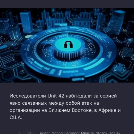
Исследователи Unit 42 наблюдали за серией
явно связанных между собой атак на
организации на Ближнем Востоке, в Африке и
США.
Agent Racoon
Backdoor
Mimilite
Ntospy
Unit 42
0
251