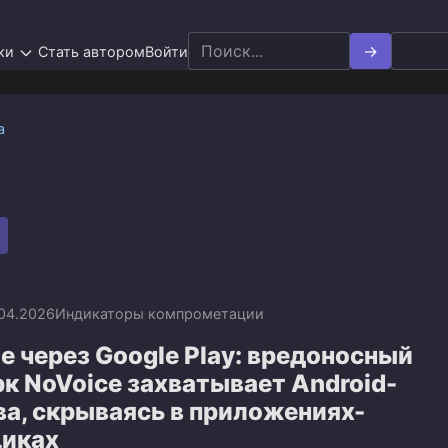
Search
ки
Стать автором
Войти
for:
а
.04.2026
Индикаторы компрометации
 через Google Play: вредоносный
к NoVoice захватывает Android-
а, скрываясь в приложениях-
иках