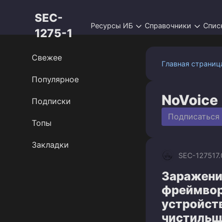
Перейти
SEC-
к
Ресурсы ИБ
Справочники
Спис
контенту
1275-1
Свежее
Главная страниц
Популярное
NoVoice
Подписки
Подписаться
Топы
Закладки
SEC-1275
17
Заражение
фреймвор
устройств
чистильщ