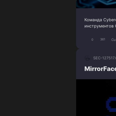
Команда Cyber
инструментов 
Cu
0
361
SEC-1275
17
MirrorFac