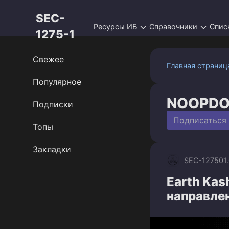
Перейти
SEC-
к
Ресурсы ИБ
Справочники
Спис
контенту
1275-1
Свежее
Главная страниц
Популярное
NOOPD
Подписки
Подписаться
Топы
Закладки
SEC-1275
01
Earth Kas
направлен