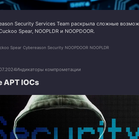
eason Security Services Team раскрыла сложные возмо
Cuckoo Spear, NOOPLDR и NOOPDOOR.
ckoo Spear
Cybereason Security
NOOPDOOR
NOOPLDR
.07.2024
Индикаторы компрометации
e APT IOCs