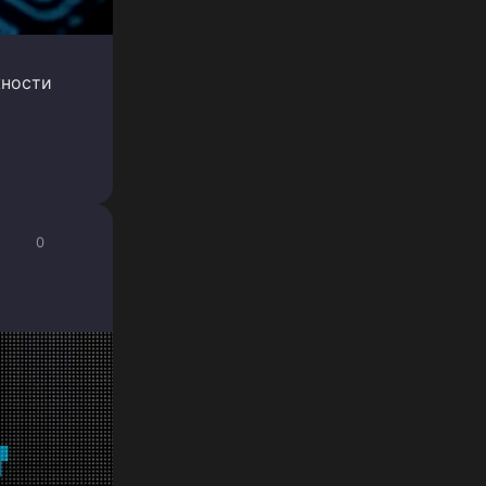
жности
0