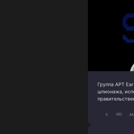
Группа APT Ear
шпионажа, испо
правительствен
A
0
382