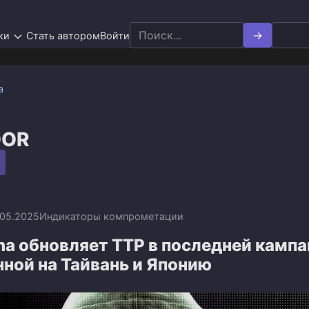
Search
ки
Стать автором
Войти
for:
а
OOR
.05.2025
Индикаторы компрометации
ha обновляет TTP в последней кампа
ной на Тайвань и Японию