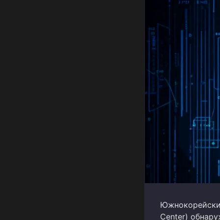
Южнокорейский 
Center) обнар