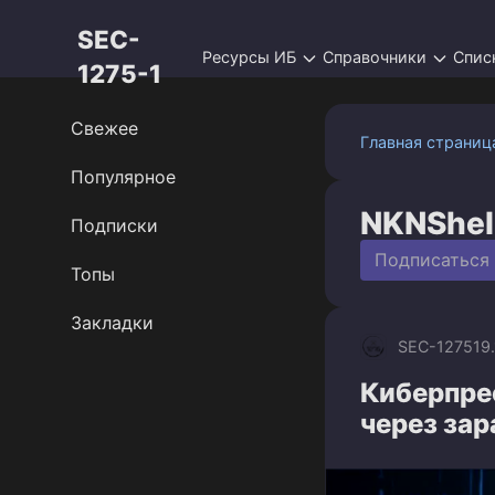
Перейти
SEC-
к
Ресурсы ИБ
Справочники
Спис
контенту
1275-1
Свежее
Главная страниц
Популярное
NKNShel
Подписки
Подписаться
Топы
Закладки
SEC-1275
19
Киберпре
через за