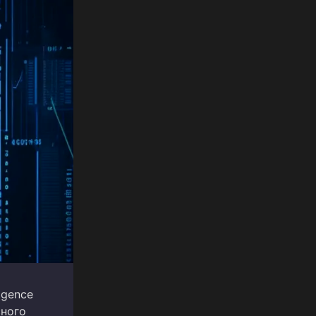
igence
сного