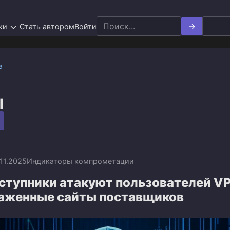
Search
ки
Стать автором
Войти
for:
а
l
.11.2025
Индикаторы компрометации
ступники атакуют пользователей V
раженные сайты поставщиков