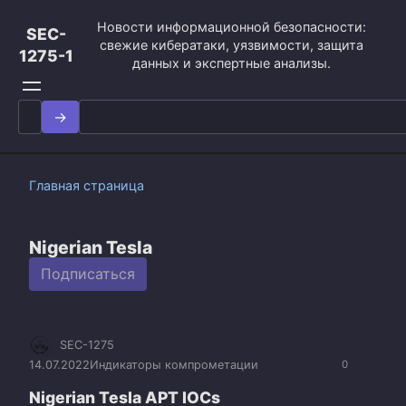
Перейти
Новости информационной безопасности:
к
SEC-
свежие кибератаки, уязвимости, защита
контенту
1275-1
данных и экспертные анализы.
Search
for:
Главная страница
Nigerian Tesla
Подписаться
SEC-1275
14.07.2022
Индикаторы компрометации
0
Nigerian Tesla APT IOCs