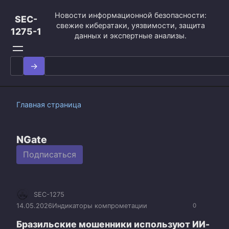
Перейти
Новости информационной безопасности:
к
SEC-
свежие кибератаки, уязвимости, защита
контенту
1275-1
данных и экспертные анализы.
Search
for:
Главная страница
NGate
Подписаться
SEC-1275
14.05.2026
Индикаторы компрометации
0
Бразильские мошенники используют ИИ-